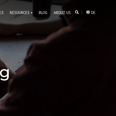
ES
RESOURCES
BLOG
ABOUT US
DE
og